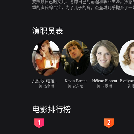
要照顾自己的女儿、考虑自己的前途和职业生涯。焦急
重的唐氏综合症，为了儿子的病，杰奎琳几乎抛弃了一
了兴趣，而他的这种兴趣，最终也伤害到了他与自己母
演职员表
凡妮莎·帕拉迪丝
Kevin Parent
Hélène Florent
Evelyne
饰 杰奎琳
饰 安东尼
饰 卡罗琳
饰 
电影排行榜
2
3