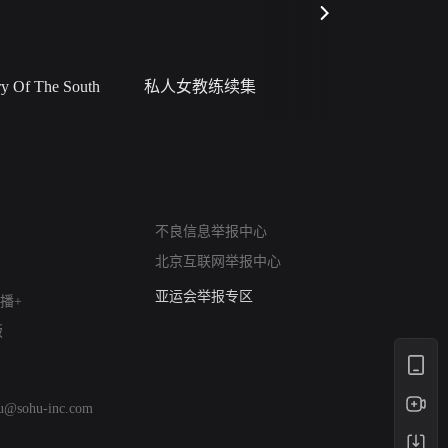
 Of The South
私人女教练续集
小二黑结
网络暴力有害信息举报
不良信息举报中心
12318 文化市场举报
北京互联网举报中心
算法推荐专项举报
亚运会举报专区
播+
涉历史虚无举报
版
网络谣言信息专项
涉政举报入口
涉未成年人举报
hu@sohu-inc.com
清朗自媒体乱象举报