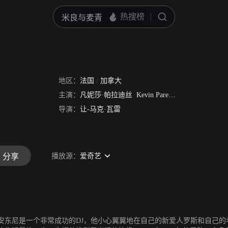
地区：
法国
/
加拿大
主演：
凡妮莎·帕拉迪丝
Kevin Parent
Hélène Florent
导演：
让-马克·瓦雷
播放源：
爱奇艺
分享
东尼是一个非常成功的DJ，他小心翼翼地在自己的新爱人罗斯和自己的