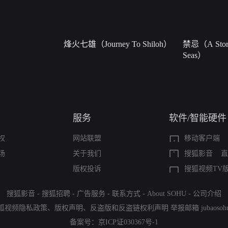
烽火七雄（Journey To Shiloh）
禁忌（A Story
Seas）
服务
软件/智能硬件
权
网站联盟
移动客户端
场
关于我们
搜狐影音
直
版权投诉
搜狐视频TV
搜狐影音
-
搜狐招聘
-
广告服务
-
联系方式
-
About SOHU
-
公司介绍
狐视频隐私政策
、
版权声明
、
反盗版和反盗链权利声明
举报邮箱
jubaoso
备案号：
京ICP证030367号-1