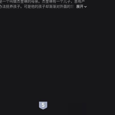
是一个叫做杰奎琳的母亲。杰奎琳有一个儿子，患有严
展开
办法抚养孩子。可是他的孩子却渐渐对外面的世界产生
6
7