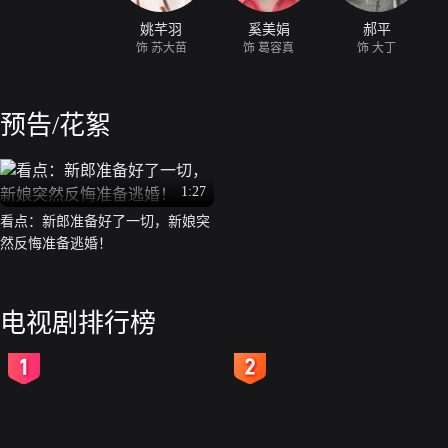
姚芊羽
奚美娟
郝平
饰 苏大苗
饰 葛容真
饰 大丁
预告/花絮
1:27
看点：新郎准备好了一切，新娘突
然反悔准备逃婚！
电视剧排行榜
2
3