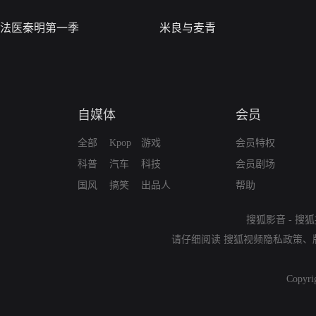
法医秦明第一季
米良与麦青
自媒体
会员
全部
Kpop
游戏
会员特权
科普
汽车
科技
会员剧场
国风
搞笑
出品人
帮助
搜狐影音
-
搜狐
请仔细阅读
搜狐视频隐私政策
、
Copyri