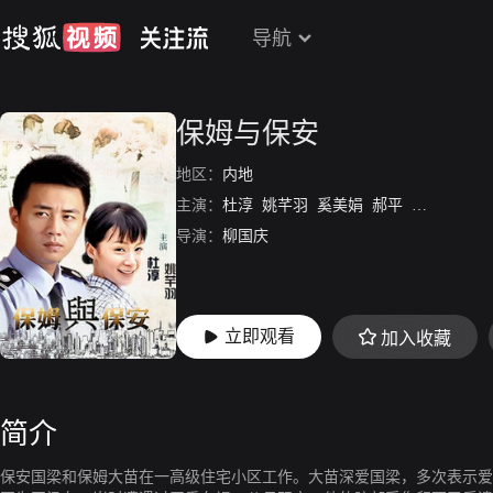
导航
保姆与保安
地区：
内地
主演：
杜淳
姚芊羽
奚美娟
郝平
陶虹
高兰
导演：
柳国庆
立即观看
加入收藏
简介
保安国梁和保姆大苗在一高级住宅小区工作。大苗深爱国梁，多次表示爱