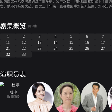
因为国梁在八岁时遭遇过严重车祸，父母双亡，他的脑部受伤留下了后遗
亡，他不想拖累大苗。国梁二十年来一直寻找凶手却苦无结果，却不知道
年车祸的肇事者。国梁在一次又一次履行保安的职责时救了乐家的儿女。
年的过失，用荣华富贵来补偿国梁，国梁坚定拒绝了。最终大苗的正义和
手段捍卫了自己的合法权益，用人格魅力感化了凶手，使他踏上了自首之
剧集概览
爱、自强的信念赢得了友情、亲情和爱情，赢得了社会的尊重和赞许。
共33集
1
2
3
4
5
6
7
11
12
13
14
15
16
17
21
22
23
24
25
26
27
32
33
演职员表
杜淳
饰 李国梁