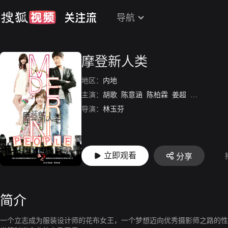
导航
摩登新人类
地区：
内地
主演：
胡歌
陈意涵
陈柏霖
姜超
马思纯
杨
导演：
林玉芬
立即观看
分享
简介
一个立志成为服装设计师的花布女王，一个梦想迈向优秀摄影师之路的性