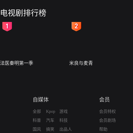
电视剧排行榜
2
3
法医秦明第一季
米良与麦青
自媒体
会员
全部
Kpop
游戏
会员特权
科普
汽车
科技
会员剧场
国风
搞笑
出品人
帮助