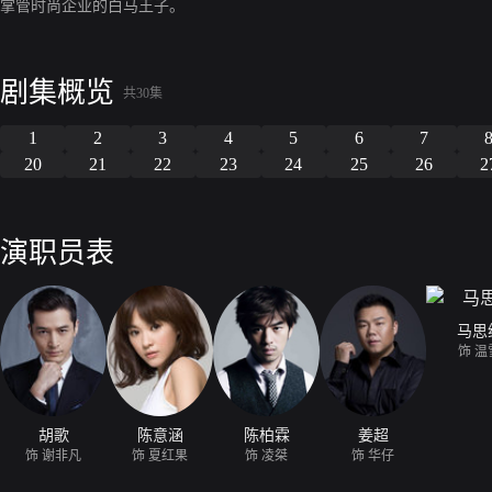
掌管时尚企业的白马王子。
剧集概览
共30集
1
2
3
4
5
6
7
20
21
22
23
24
25
26
2
演职员表
马思
饰 温
胡歌
陈意涵
陈柏霖
姜超
饰 谢非凡
饰 夏红果
饰 凌桀
饰 华仔