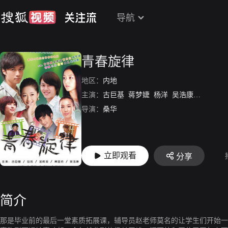
导航
青春旋律
地区：
内地
主演：
古巨基
蒋梦婕
杨洋
吴浩康
马苏
金
导演：
桑华
立即观看
分享
简介
那是毕业前的最后一堂素质拓展课，辅导员赵老师莫名的让学生们开始一