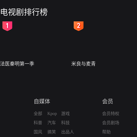
电视剧排行榜
2
3
法医秦明第一季
米良与麦青
自媒体
会员
全部
Kpop
游戏
会员特权
科普
汽车
科技
会员剧场
国风
搞笑
出品人
帮助