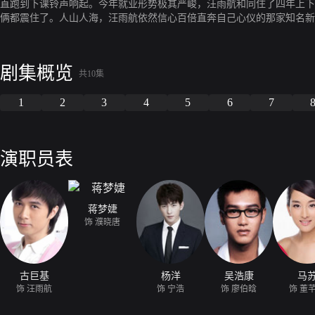
直跑到下课铃声响起。今年就业形势极其严峻，汪雨航和同住了四年上下
俩都震住了。人山人海，汪雨航依然信心百倍直奔自己心仪的那家知名新
用布帘拉出隔断当起了蚁族。
剧集概览
共10集
1
2
3
4
5
6
7
演职员表
蒋梦婕
饰 濮晓唐
古巨基
杨洋
吴浩康
马
饰 汪雨航
饰 宁浩
饰 廖伯晗
饰 董