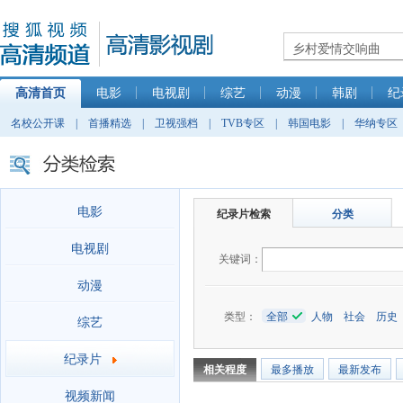
高清首页
电影
电视剧
综艺
动漫
韩剧
纪
名校公开课
|
首播精选
|
卫视强档
|
TVB专区
|
韩国电影
|
华纳专区
电影
纪录片检索
分类
电视剧
关键词：
动漫
类型：
全部
人物
社会
历史
综艺
纪录片
相关程度
最多播放
最新发布
视频新闻