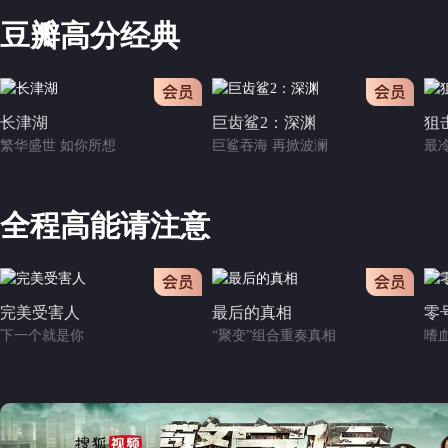
豆瓣高分经典
会员
会员
长津湖
巨齿鲨2：深渊
狙
繁华盛世 如你所想
巨鲨吞海 再掀波澜
最
全程高能请注意
会员
会员
完美受害人
最后的真相
零
下一个就是你
“聚变”组合重奏真相
嗜