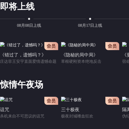
即将上线
08月08日上线
08月17日上线
会员
《错过了，遗憾吗？》
《隐秘的局中局》
《
庄达菲王安宇直面爱情遗憾命题
草根硬刚资本绝地反击
宿
惊情午夜场
会员
会员
诅咒
三十极夜
隔
杀机来自不可思议的诅咒
极夜封城嗜血狂欢
伪