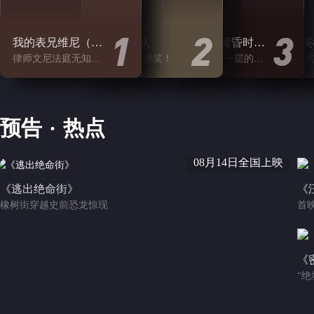
1
2
3
我的表兄维尼（My Cousin Vinny）
10间敢死队
爱在日落黄昏时（Before Sunset）
律师文尼法庭无知遭监禁
勇敢活！放肆笑！
对爱情更深一层的探究
史上最可爱
预告
·
热点
>
08月14日全国上映
《逃出绝命街》
《
橡树街穿越史前恐龙惊现
《
“