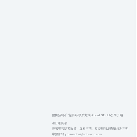
搜狐招聘
-
广告服务
-
联系方式
-
About SOHU
-
公司介绍
请仔细阅读
搜狐视频隐私政策
、
版权声明
、
反盗版和反盗链权利声明
举报邮箱
jubaosohu@sohu-inc.com