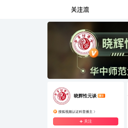
晓辉性元谈
搜狐视频认证科普播主
关注