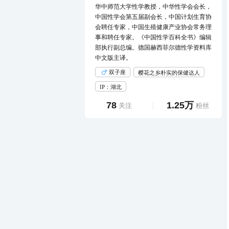
华中师范大学性学教授，中华性学会会长，
中国性学会第五届副会长，中国计划生育协
会聘任专家，中国生殖健康产业协会常务理
事和聘任专家。《中国性学百科全书》编辑
部执行副总编。德国赫西菲尔德性学资料库
中文版主译。
双子座
樱花之乡朴实的保健达人
IP：湖北
78
1.25万
关注
粉丝