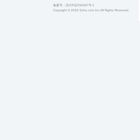
备案号：
京ICP证030367号-1
Copyright © 2026 Sohu.com Inc.All Rights Reserved.