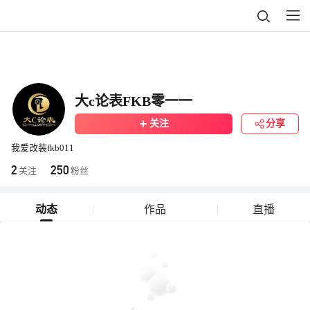
大c论表FKB零一一
关注
分享
我爱改装fkb011
2
250
关注
粉丝
动态
作品
直播