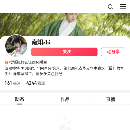
南知zhi
关注
分享
搜狐视频认证国风播主
汉服模特|国风NPC|全网同名 第六，第七届礼衣华夏华中赛区（最佳帅气
奖） 养成系播主，请多多关注我吧！
161
4244
关注
粉丝
动态
作品
直播