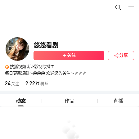
悠悠看剧
关注
分享
搜狐视频认证影视综播主
每日更新短剧～🎦🎦🎦 欢迎您的关注～🎉🎉🎉
24
2.22
万
关注
粉丝
动态
作品
直播