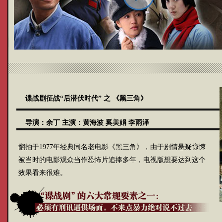
谍战剧征战“后潜伏时代” 之
《黑三角》
导演：
余丁
主演：
黄海波
奚美娟
李雨泽
翻拍于1977年经典同名老电影《黑三角》，由于剧情悬疑惊悚
被当时的电影观众当作恐怖片追捧多年，电视版想要达到这个
效果看来很难。