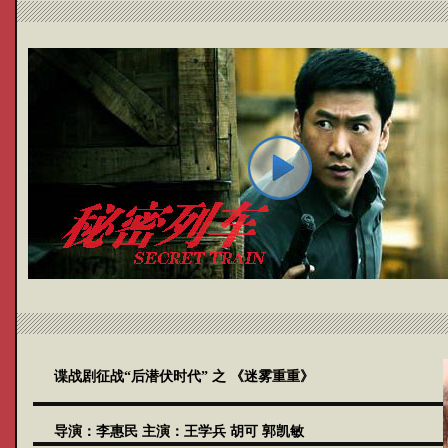
谍战剧征战“后潜伏时代” 之
《迷雾重重》
导演：
李惠民
主演：
王学兵
胡可
郭凯敏