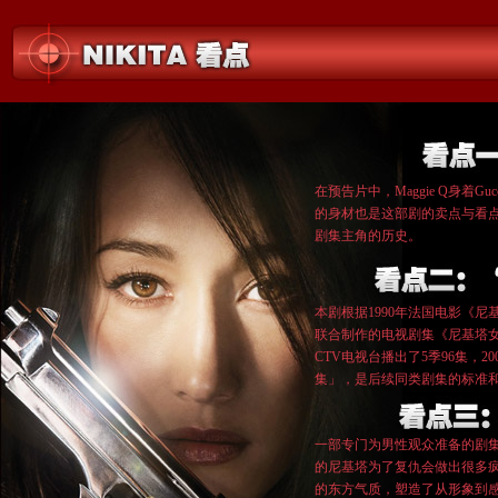
在预告片中，Maggie Q身
的身材也是这部剧的卖点与看
剧集主角的历史。
本剧根据1990年法国电影《尼
联合制作的电视剧集《尼基塔女
CTV电视台播出了5季96集，
集」，是后续同类剧集的标准
一部专门为男性观众准备的剧
的尼基塔为了复仇会做出很多疯
的东方气质，塑造了从形象到