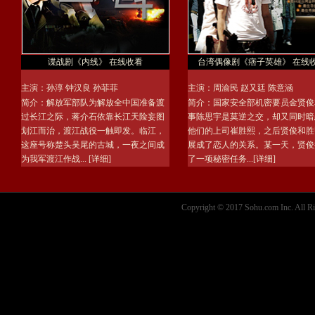
谍战剧《内线》 在线收看
台湾偶像剧《痞子英雄》 在线
主演：
孙淳
钟汉良
孙菲菲
主演：
周渝民
赵又廷
陈意涵
简介：解放军部队为解放全中国准备渡
简介：国家安全部机密要员金贤俊
过长江之际，蒋介石依靠长江天险妄图
事陈思宇是莫逆之交，却又同时暗
划江而治，渡江战役一触即发。临江，
他们的上司崔胜熙，之后贤俊和胜
这座号称楚头吴尾的古城，一夜之间成
展成了恋人的关系。某一天，贤俊
为我军渡江作战...
[详细]
了一项秘密任务...
[详细]
Copyright © 2017 Sohu.com Inc. Al