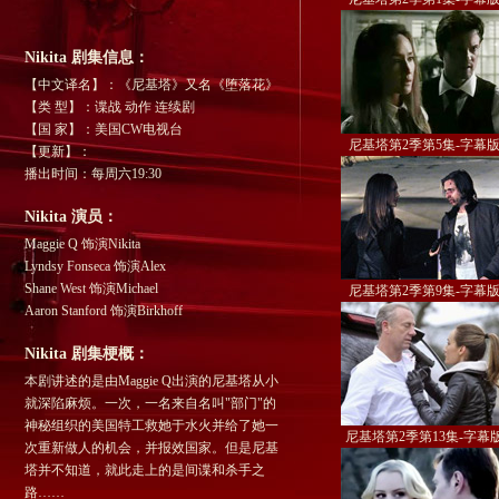
Nikita 剧集信息：
【中文译名】：《尼基塔》又名《堕落花》
【类 型】：谍战 动作 连续剧
【国 家】：美国CW电视台
尼基塔第2季第5集-字幕
【更新】：
播出时间：每周六19:30
Nikita 演员：
Maggie Q
饰演Nikita
Lyndsy Fonseca
饰演Alex
Shane West 饰演Michael
尼基塔第2季第9集-字幕
Aaron Stanford 饰演Birkhoff
Nikita 剧集梗概：
本剧讲述的是由Maggie Q出演的尼基塔从小
就深陷麻烦。一次，一名来自名叫"部门"的
神秘组织的美国特工救她于水火并给了她一
尼基塔第2季第13集-字幕
次重新做人的机会，并报效国家。但是尼基
塔并不知道，就此走上的是间谍和杀手之
路……