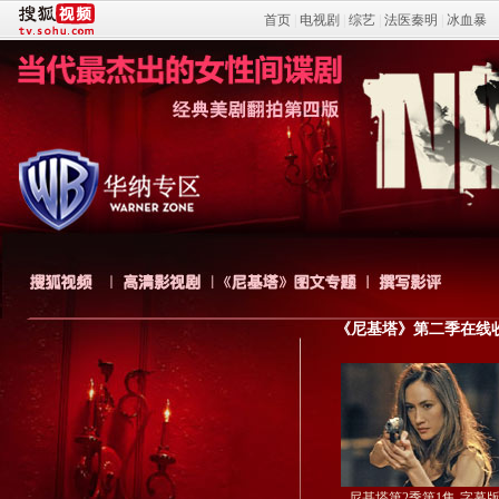
首页
|
电视剧
|
综艺
|
法医秦明
|
冰血暴
《尼基塔》第二季在线
尼基塔第2季第1集-字幕