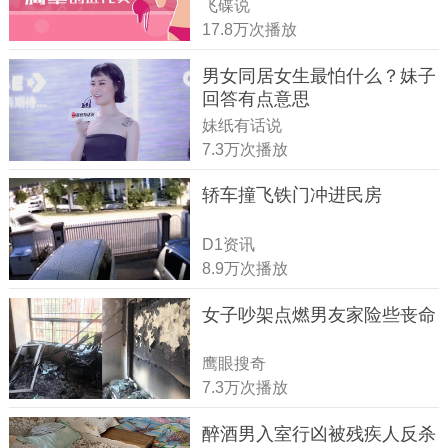
飞碟说
17.8万次播放
男女同居女生最怕什么？妹子
回答有点意思
妹纸有话说
7.3万次播放
轿车撞飞铁门冲进民房
D1资讯
8.9万次播放
女子吵架点燃男友家险些丧命
鹰眼搜奇
7.3万次播放
醉酒男入室行凶被残疾人反杀