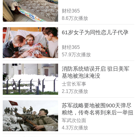
财经365
8.6万次播放
61岁女子为同性恋儿子代孕
财经365
57.9万次播放
消防系统错误开启 驻日美军
基地被泡沫淹没
士官长军事
2.1万次播放
苏军战略要地被围900天弹尽
粮绝，传奇名将到来后一举扭
转战局
军武次位面
4.3万次播放