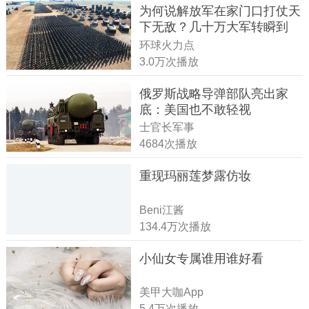
为何说解放军在家门口打仗天
下无敌？几十万大军转瞬到
达！
环球火力点
3.0万次播放
俄罗斯战略导弹部队亮出家
底：美国也不敢轻视
士官长军事
4684次播放
重现玛丽莲梦露仿妆
Beni江酱
134.4万次播放
小仙女专属谁用谁好看
美甲大咖App
5.4万次播放