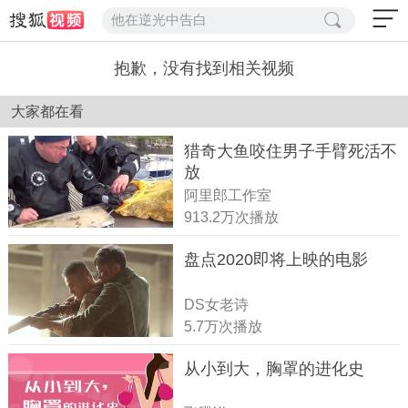
他在逆光中告白
抱歉，没有找到相关视频
大家都在看
猎奇大鱼咬住男子手臂死活不
放
阿里郎工作室
913.2万次播放
盘点2020即将上映的电影
DS女老诗
5.7万次播放
从小到大，胸罩的进化史