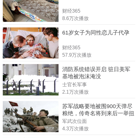
财经365
8.6万次播放
61岁女子为同性恋儿子代孕
财经365
57.9万次播放
消防系统错误开启 驻日美军
基地被泡沫淹没
士官长军事
2.1万次播放
苏军战略要地被围900天弹尽
粮绝，传奇名将到来后一举扭
转战局
军武次位面
4.3万次播放