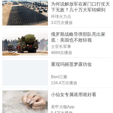
为何说解放军在家门口打仗天
下无敌？几十万大军转瞬到
达！
环球火力点
3.0万次播放
俄罗斯战略导弹部队亮出家
底：美国也不敢轻视
士官长军事
4684次播放
重现玛丽莲梦露仿妆
Beni江酱
134.4万次播放
小仙女专属谁用谁好看
美甲大咖App
5.4万次播放