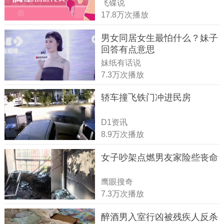
飞碟说
17.8万次播放
男女同居女生最怕什么？妹子
回答有点意思
妹纸有话说
7.3万次播放
轿车撞飞铁门冲进民房
D1资讯
8.9万次播放
女子吵架点燃男友家险些丧命
鹰眼搜奇
7.3万次播放
醉酒男入室行凶被残疾人反杀