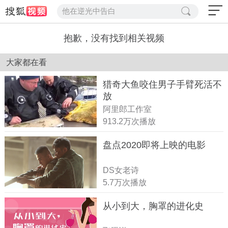
他在逆光中告白
抱歉，没有找到相关视频
大家都在看
猎奇大鱼咬住男子手臂死活不
放
阿里郎工作室
913.2万次播放
盘点2020即将上映的电影
DS女老诗
5.7万次播放
从小到大，胸罩的进化史