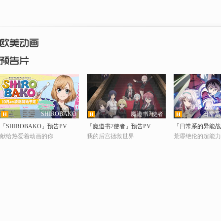
SHIROBAKO
魔道书7使者
日常系
超清
超清
超
「SHIROBAKO」预告PV
「魔道书7使者」预告PV
「日常系的异能战
献给热爱着动画的你
我的后宫拯救世界
荒谬绝伦的超能力