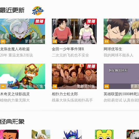
更新至18集
更新至18集
更新至
超清
超清
超清
龙珠改魔人布欧篇
金田一少年事件簿R
网球优等生
20年 重温龙珠Z传说
二次元的飞机也不安全
我的网球不能杀人
更新至27集
更新至17集
更新
超清
超清
超清
木奇灵之绿影战灵
相扑力士松太郎
英雄联盟的1000种死
植物的力量无限大
残暴大块头练就相扑高手
勿轻易尝试 认真你就