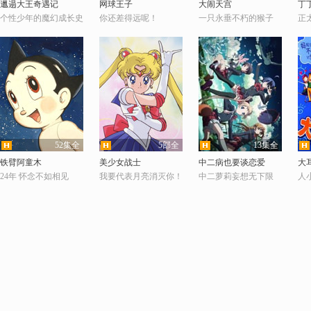
邋遢大王奇遇记
网球王子
大闹天宫
丁
个性少年的魔幻成长史
你还差得远呢！
一只永垂不朽的猴子
正
52集全
5部全
13集全
超清
超清
超清
铁臂阿童木
美少女战士
中二病也要谈恋爱
大
24年 怀念不如相见
我要代表月亮消灭你！
中二萝莉妄想无下限
人