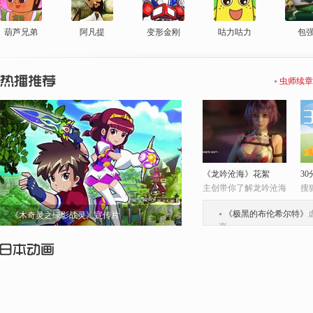
葫芦兄弟
阿凡提
变形金刚
咕力咕力
包
虫师续章
《龙吟沧海》花絮
3
主创带你了解龙吟沧海
搜
《极黑的布伦希尔特》
《木奇灵之绿影战灵》宣传片
京