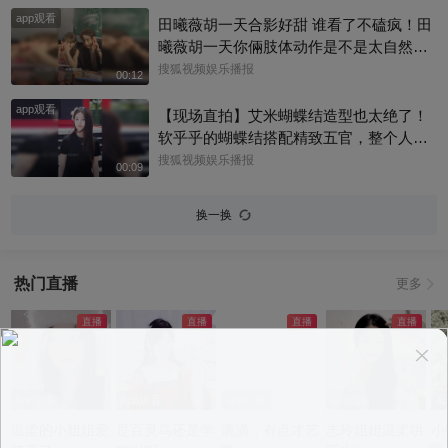
app观看
田曦薇胡一天合影好甜 谁看了不磕疯！田
曦薇胡一天你倆肢体动作是不是太自然
了，下意识的互动松弛又好嗑，现偶CP感
搜狐视频娱乐播报
00:12
直接拉满#田曦薇 #天才女友
app观看
【现场直拍】艾米蝴蝶结造型也太绝了！
软乎乎的蝴蝶结搭配精致五官，整个人灵
气满满难怪大家都说艾米是大花幼年体，
搜狐视频娱乐播报
00:09
天生自带镜头氛围感～#艾米
换一换
热门直播
更多
app观看
app观看
app观看
app观看
a
温柔的小姐姐爱
是百灵鸟还是学
滴滴，有点才艺
志玲姐姐温柔哄
小