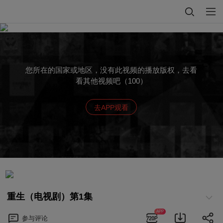
您所在的国家或地区，没有此视频的播放版权，去看
看其他视频吧（100）
去APP观看
重生（电视剧）第1集
APP
参与
评论