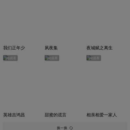
我们正年少
夙夜集
夜城赋之离生
app观看
app观看
app观看
英雄吉鸿昌
甜蜜的谎言
相亲相爱一家人
换一换