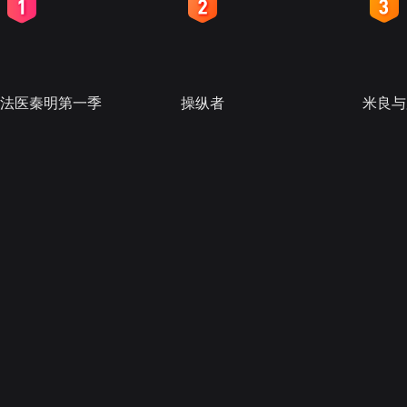
2
3
4
法医秦明第一季
操纵者
米良与