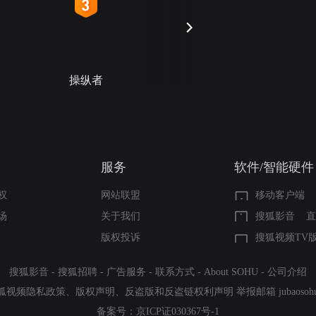
4
5
操纵者
警字一号
服务
软件/智能硬件
权
网站联盟
移动客户端
场
关于我们
搜狐影音
直
版权投诉
搜狐视频TV
搜狐影音
-
搜狐招聘
-
广告服务
-
联系方式
-
About SOHU
-
公司介绍
狐视频隐私政策
、
版权声明
、
反盗版和反盗链权利声明
举报邮箱
jubaoso
备案号：
京ICP证030367号-1