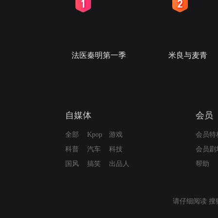
2
3
法医秦明第一季
米良与麦青
自媒体
会员
全部
Kpop
游戏
会员特
科普
汽车
科技
会员剧
国风
搞笑
出品人
帮助
请仔细阅读
搜