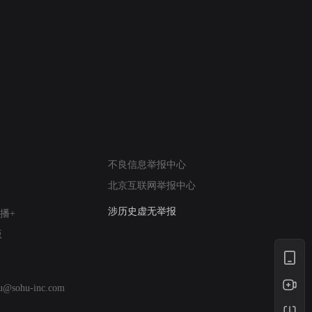
6
7
进错门的女人
请君入梦
网络暴力有害信息举报
12318 文化市场举报
不良信息举报中心
算法推荐专项举报
北京互联网举报中心
亚运会举报专区
涉历史虚无举报
播+
网络谣言信息专项
版
涉政举报入口
涉未成年人举报
清朗自媒体乱象举报
hu@sohu-inc.com
涉民族宗教有害信息举报