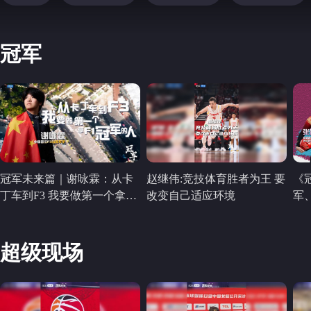
冠军
冠军未来篇｜谢咏霖：从卡
赵继伟:竞技体育胜者为王 要
《
丁车到F3 我要做第一个拿F1
改变自己适应环境
军
冠军的中国人@Gerrard谢咏
开
霖 @张朝阳 @狐克斯姐 @晏
上
成的财经观察 @郭大燕紫
超级现场
@Echo Sport