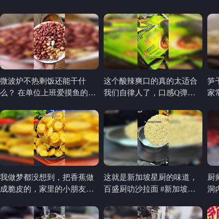
丰富，富含不饱和脂肪酸
成
DHA，EPA，怕胖人士的大
爱！煎一下鲜香四溢，不花
心品牌品质保证！配料干
净，美味不用花心思！
微波炉不热剩饭还能干什
这个酸辣爽口的真的太适合
笋
么？ 在单位上班爱摸鱼的
我们自律人了，口感Q弹劲
家
我，花5分钟时间，用微波炉
道爽滑，晚上饿了馋了来上
做个油炸花生米，简单又好
一包也没啥负担！速食美食
吃！
我做梦都没想到，把香蕉做
这就是新加坡星厨的味道，
厨
成脆皮的，家里的小朋友超
百盛厨叻沙拉面 #新加坡方
洞
级爱吃～
便面 #叻沙拉面 #拉面 #美食
推荐 #好好吃饭