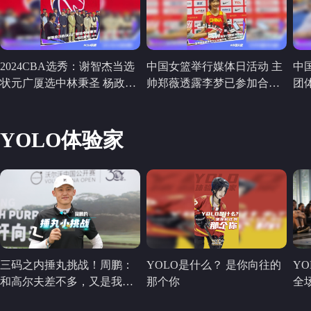
2024CBA选秀：谢智杰当选
中国女篮举行媒体日活动 主
中
状元广厦选中林秉圣 杨政圆
帅郑薇透露李梦已参加合练
团
梦CBA
小宝即将归队
手
YOLO体验家
三码之内捶丸挑战！周鹏：
YOLO是什么？ 是你向往的
YO
和高尔夫差不多，又是我们
那个你
全
先发明的 #非遗运动 #捶丸
目