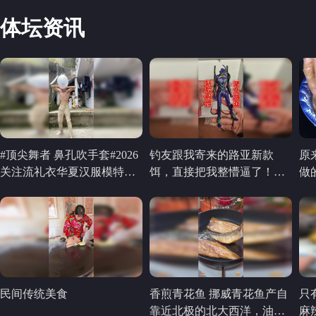
@YOLO体验家
体坛资讯
#顶尖舞者 鼻孔吹手套#2026
钓友跟我寄来的路亚新款
原
关注流礼衣华夏汉服模特大
饵，直接把我整懵逼了！
做
赛 #2026关注流舞蹈大赛
#diy路亚饵
吃
民间传统美食
香煎青花鱼 挪威青花鱼产自
只
靠近北极的北大西洋，油脂
麻