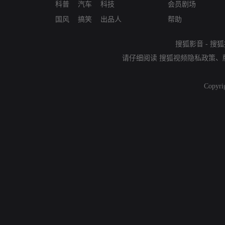
科普
汽车
科技
会员剧场
国风
搞笑
出品人
帮助
搜狐影音
-
搜狐
请仔细阅读
搜狐视频隐私政策
、
Copyri