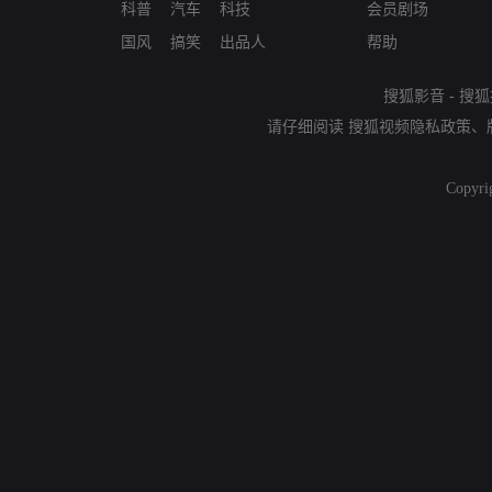
科普
汽车
科技
会员剧场
国风
搞笑
出品人
帮助
搜狐影音
-
搜狐
请仔细阅读
搜狐视频隐私政策
、
Copyri