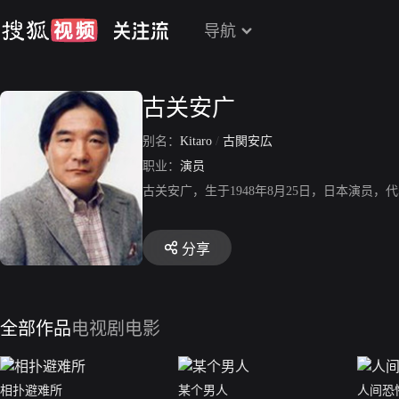
导航
古关安广
别名：
Kitaro
/
古関安広
职业：
演员
古关安广，生于1948年8月25日，日本演员
分享
全部作品
电视剧
电影
相扑避难所
某个男人
人间恐