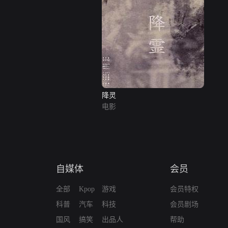
降灵
电影
自媒体
会员
全部
Kpop
游戏
会员特权
科普
汽车
科技
会员剧场
国风
搞笑
出品人
帮助