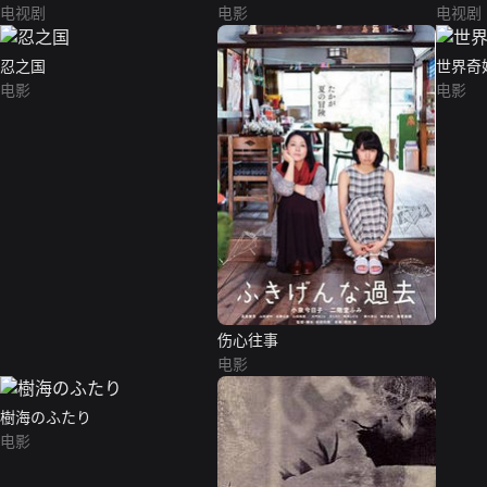
电视剧
电影
电视剧
忍之国
世界奇
电影
电影
伤心往事
电影
樹海のふたり
电影