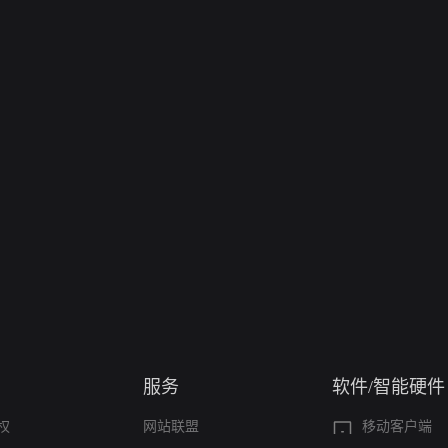
服务
软件/智能硬件
权
网站联盟
移动客户端