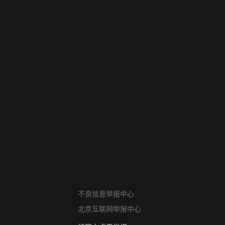
网络暴力有害信息举报
12318 文化市场举报
不良信息举报中心
算法推荐专项举报
北京互联网举报中心
亚运会举报专区