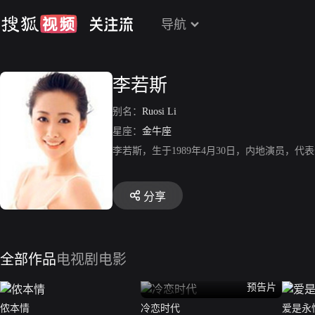
导航
李若斯
别名：
Ruosi Li
星座：
金牛座
李若斯，生于1989年4月30日，内地演员，
分享
全部作品
电视剧
电影
预告片
侬本情
冷恋时代
爱是永