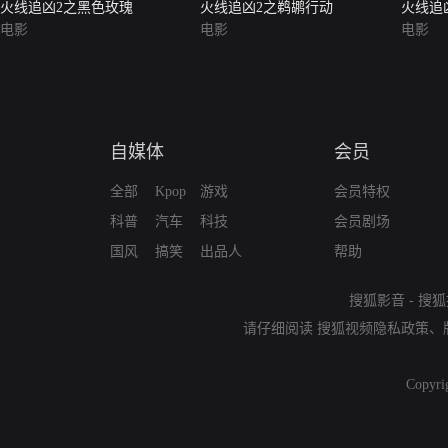
火线追凶2之黑色玫瑰
火线追凶2之鹈鹕行动
火线追
电影
电影
电影
自媒体
会员
全部
Kpop
游戏
会员特权
科普
汽车
科技
会员剧场
国风
搞笑
出品人
帮助
搜狐影音
-
搜狐
请仔细阅读
搜狐视频隐私政策
、
Copyri