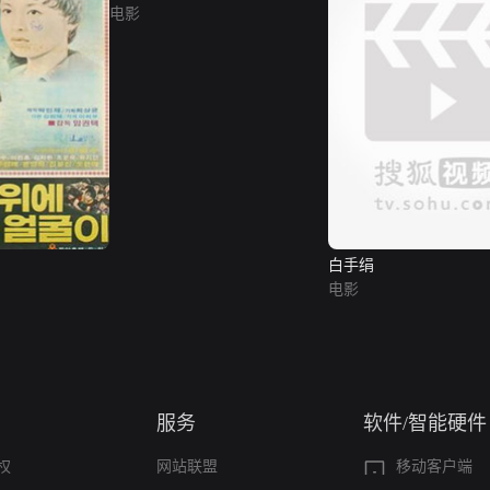
电影
白手绢
电影
服务
软件/智能硬件
权
网站联盟
移动客户端