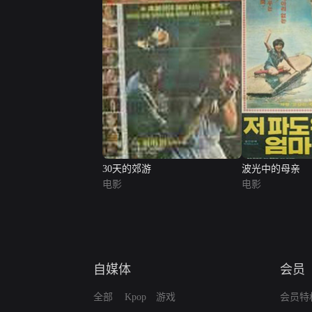
30天的郊游
波光中的母亲
电影
电影
自媒体
会员
全部
Kpop
游戏
会员特