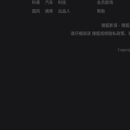
科普
汽车
科技
会员剧场
国风
搞笑
出品人
帮助
搜狐影音
-
搜狐
请仔细阅读
搜狐视频隐私政策
、
Copyri