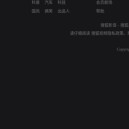
科普
汽车
科技
会员剧场
国风
搞笑
出品人
帮助
搜狐影音
-
搜狐
请仔细阅读
搜狐视频隐私政策
、
Copyri