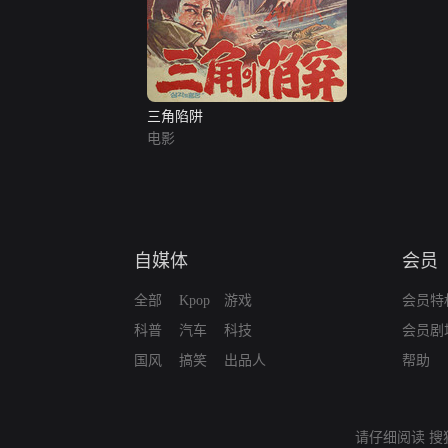
三角陷阱
电影
自媒体
会员
全部
Kpop
游戏
会员特
科普
汽车
科技
会员剧
国风
搞笑
出品人
帮助
请仔细阅读
搜