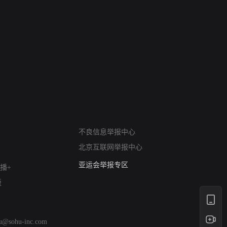
网络暴力有害信息举报
不良信息举报中心
12318 文化市场举报
北京互联网举报中心
算法推荐专项举报
亚运会举报专区
播+
涉历史虚无举报
版
网络谣言信息专项
涉政举报入口
涉未成年人举报
hu@sohu-inc.com