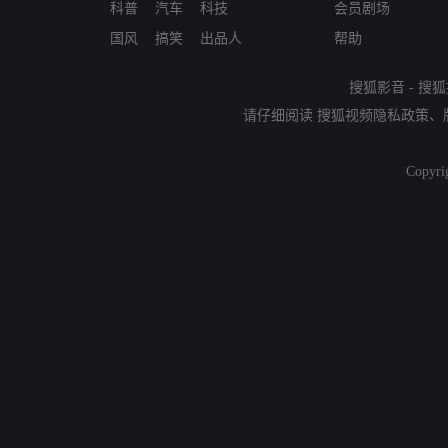
科普
汽车
科技
会员剧场
国风
搞笑
出品人
帮助
搜狐影音
-
搜狐
请仔细阅读
搜狐视频隐私政策
、
Copyri