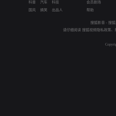
科普
汽车
科技
会员剧场
国风
搞笑
出品人
帮助
搜狐影音
-
搜狐
请仔细阅读
搜狐视频隐私政策
、
Copyri