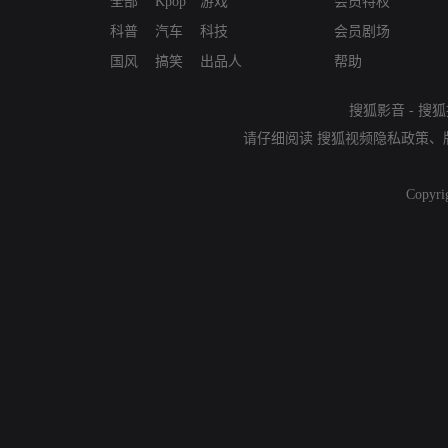
全部
Kpop
游戏
会员特权
科普
汽车
科技
会员剧场
国风
搞笑
出品人
帮助
搜狐影音
-
搜狐
请仔细阅读
搜狐视频隐私政策
、
Copyri