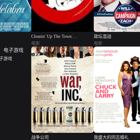
Cleanin' Up The Town:
政坛混战
Remembering...
电影
电影
子游戏
战争公司
我盛大的同志婚礼