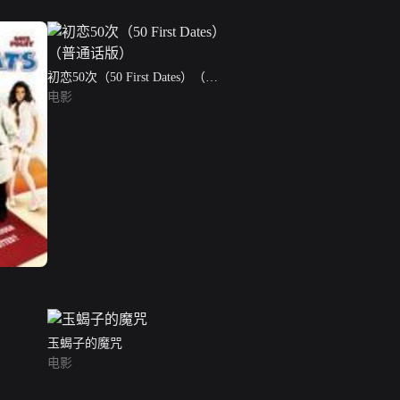
初恋50次（50 First Dates）（普
通话版）
电影
玉蝎子的魔咒
电影