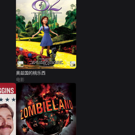
奥兹国的桃乐西
电影