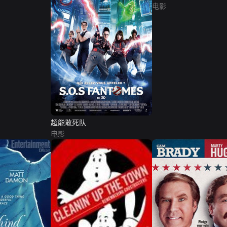
电影
超能敢死队
电影