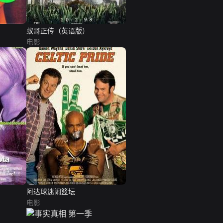
蚁哥正传（英语版）
电影
阿达球迷闹篮坛
电影