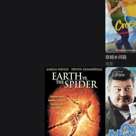
穿越乡间路
电影