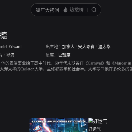
伊德
niel Edward Aykroyd
/
Danny
出生地：
加拿大
/
安大略省
/
渥太华
片
/
导演
星座：
巨蟹座
表演事业始于高中时代，60年代末期曾在《Carnival》和《Murder in 
拿大渥太华的Carleton大学，主修犯罪学和社会学。大学期间他在多伦多
Carleton大学演出，1994年获得母校颁发的荣誉博士学位。
好运气