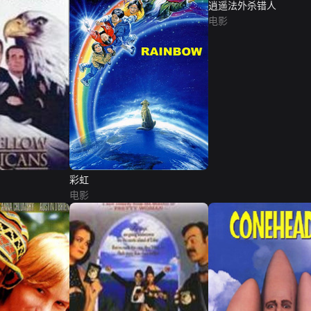
逍遥法外杀错人
电影
彩虹
电影