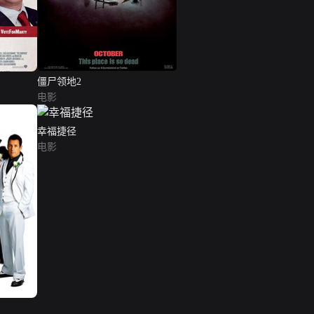
僵尸领地2
电影
幸福捷径
电影