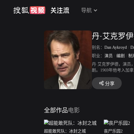
导航
丹·艾克罗
别名：
Dan Aykroyd
/
Da
职业：
演员
/
编剧
/
制
丹·艾克罗伊德，演员，他的
剧。1969年他考入加
k'n'Buskin开始在
分享
全部作品
电影
超能敢死队：冰封之城
丧尸乐园2