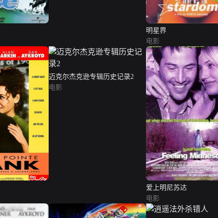
明星界
电影
迈克尔杰克逊专辑历史记录2
电影
爱上明尼苏达
电影