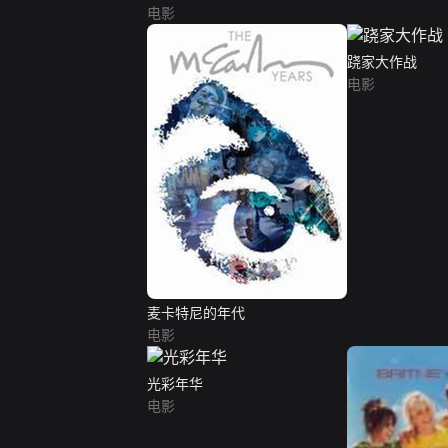
电影
跷家大作战
电影
麦卡特尼的年代
电影
光彩年华
电影