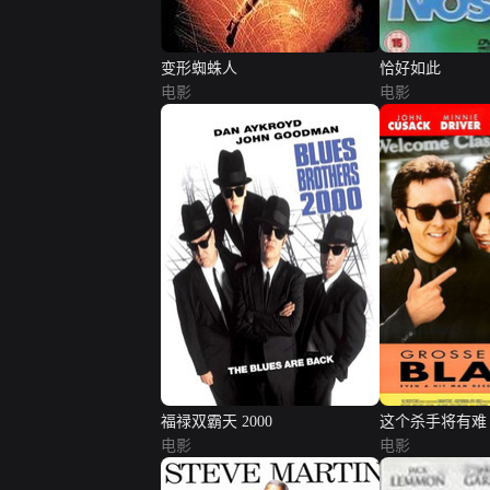
变形蜘蛛人
恰好如此
电影
电影
福禄双霸天 2000
这个杀手将有难
电影
电影