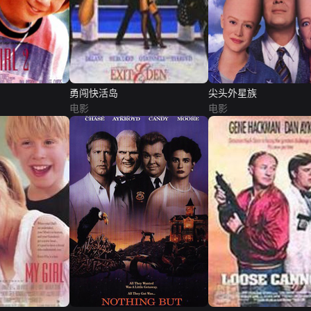
勇闯快活岛
尖头外星族
电影
电影