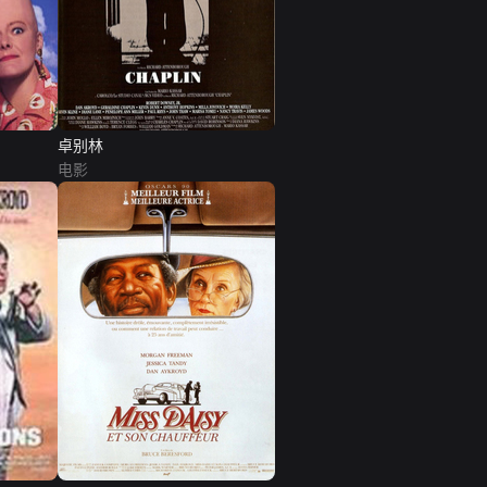
卓别林
电影