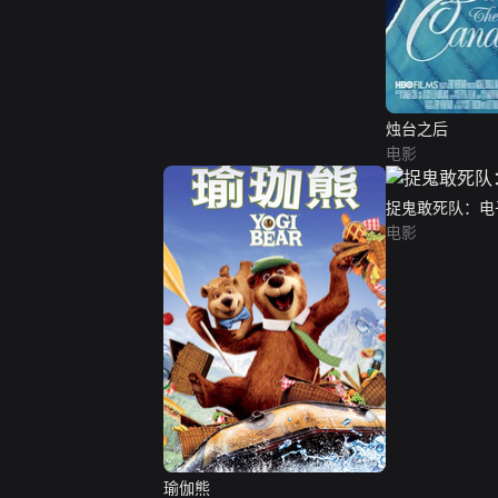
烛台之后
电影
捉鬼敢死队：电
电影
瑜伽熊