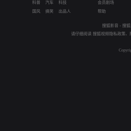
科普
汽车
科技
会员剧场
国风
搞笑
出品人
帮助
搜狐影音
-
搜狐
请仔细阅读
搜狐视频隐私政策
、
Copyri