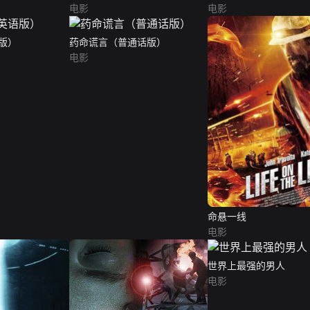
电影
电影
版）
药命谎言（普通话版）
电影
命悬一线
电影
世界上最强的男人
电影