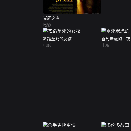
街尾之宅
电影
舞蹈至死的女孩
垂死老虎的一夜
电影
电影