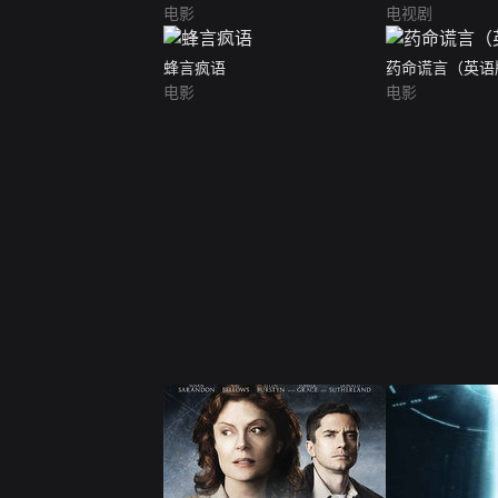
电影
电视剧
蜂言疯语
药命谎言（英语
电影
电影