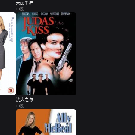
美丽陷阱
电影
犹大之吻
电影