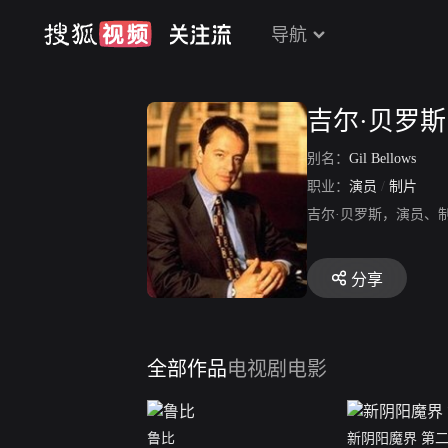
导航
吉尔·贝罗斯
别名：
Gil Bellows
职业：
演员
/
制片
吉尔·贝罗斯，演员、
分享
全部作品
电视剧
电影
鲁比
新阴阳魔界 第