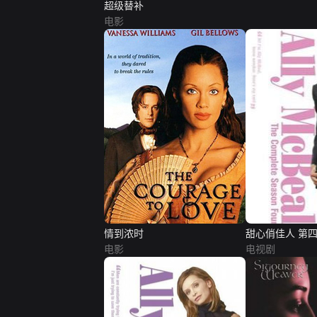
超级替补
电影
情到浓时
甜心俏佳人 第
电影
电视剧