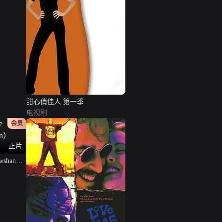
甜心俏佳人 第一季
电视剧
会员
正片
shank
）