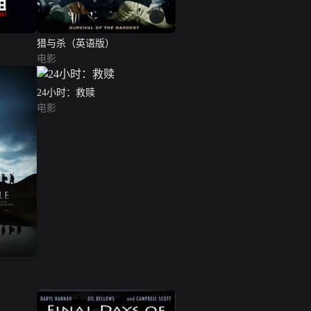
猎与杀（英语版）
电影
24小时：救赎
电影