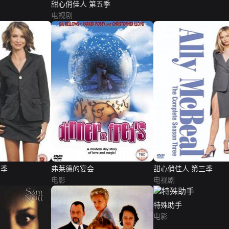
甜心俏佳人 第五季
电视剧
四季
弗莱德的宴会
甜心俏佳人 第三季
电影
电视剧
特殊助手
电影