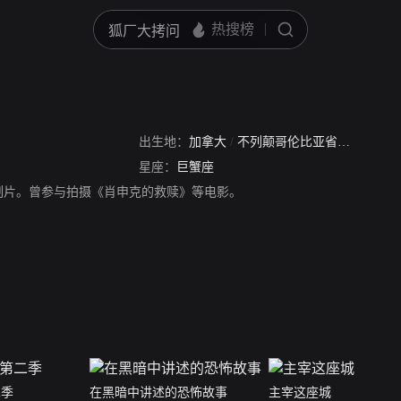
出生地：
加拿大
/
不列颠哥伦比亚省
/
温哥华
星座：
巨蟹座
制片。曾参与拍摄《肖申克的救赎》等电影。
二季
在黑暗中讲述的恐怖故事
主宰这座城