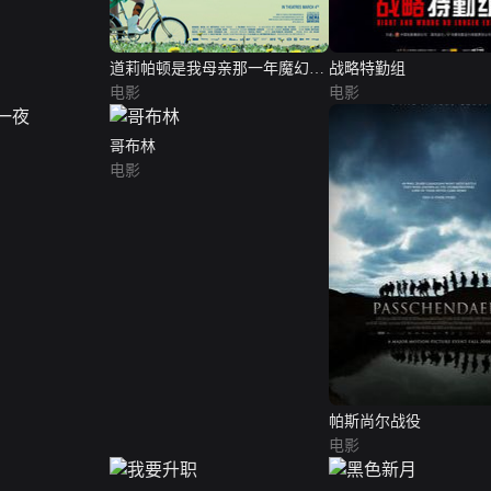
道莉帕顿是我母亲那一年魔幻星
战略特勤组
尘
电影
电影
哥布林
电影
帕斯尚尔战役
电影