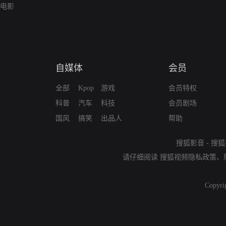
电影
自媒体
会员
全部
Kpop
游戏
会员特权
科普
汽车
科技
会员剧场
国风
搞笑
出品人
帮助
搜狐影音
-
搜狐
请仔细阅读
搜狐视频隐私政策
、
Copyri