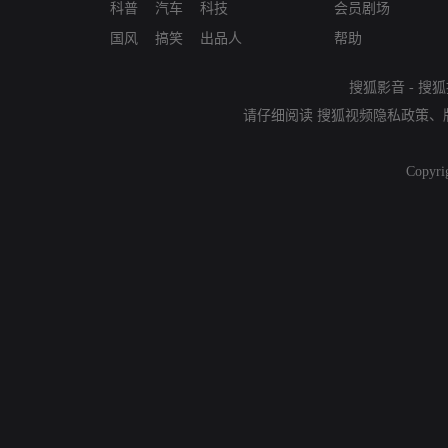
科普
汽车
科技
会员剧场
国风
搞笑
出品人
帮助
搜狐影音
-
搜狐
请仔细阅读
搜狐视频隐私政策
、
Copyri