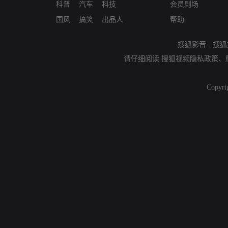
科普
汽车
科技
会员剧场
国风
搞笑
出品人
帮助
搜狐影音
-
搜狐
请仔细阅读
搜狐视频隐私政策
、
Copyri