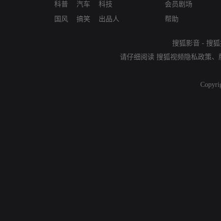
科普
汽车
科技
会员剧场
国风
搞笑
出品人
帮助
搜狐影音
-
搜狐
请仔细阅读
搜狐视频隐私政策
、
Copyri