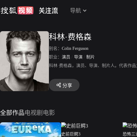
导航
科林·费格森
别名：
Colin Ferguson
职业：
演员
/
导演
/
制片
科林·费格森，演员、导演、制片人。代表作
分享
全部作品
电视剧
电影
史前巨鳄3
恐怖三