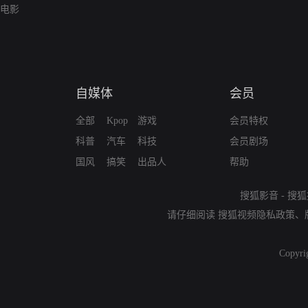
电影
自媒体
会员
全部
Kpop
游戏
会员特权
科普
汽车
科技
会员剧场
国风
搞笑
出品人
帮助
搜狐影音
-
搜狐
请仔细阅读
搜狐视频隐私政策
、
Copyri