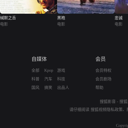
缄默之舌
黑袍
忠诚
电影
电影
电影
自媒体
会员
全部
Kpop
游戏
会员特权
科普
汽车
科技
会员剧场
国风
搞笑
出品人
帮助
搜狐影音
-
搜狐
请仔细阅读
搜狐视频隐私政策
、
Copyri