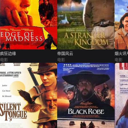
疯狂边缘
帝国风云
烟火讯
电影
电影
电影