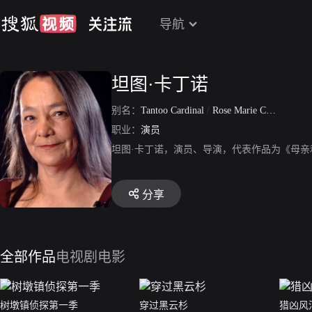
导航
坦图·卡丁诺
别名：
Tantoo Cardinal
/
Rose Marie Cardinal
职业：
演员
坦图·卡丁诺，演员、导演，代表作品为《母
分享
全部作品
电视剧
电影
树墩镇侦探第一季
穿过黑云杉
猎凶风