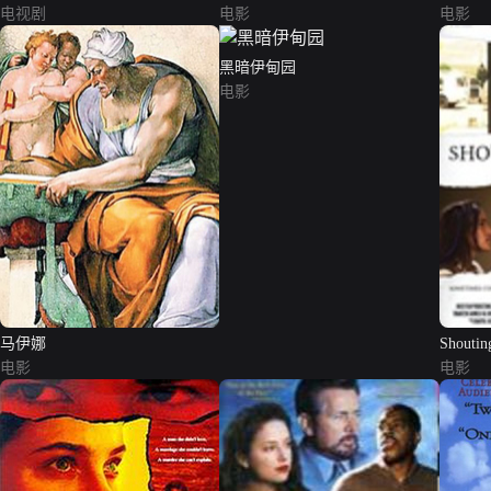
电视剧
电影
电影
黑暗伊甸园
电影
马伊娜
Shoutin
电影
电影