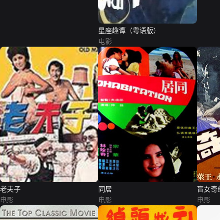
星座趣谭（粤语版）
电影
老夫子
同居
盲女奇
电影
电影
电影