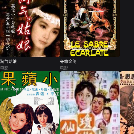
淘气姑娘
夺命金剑
电影
电影