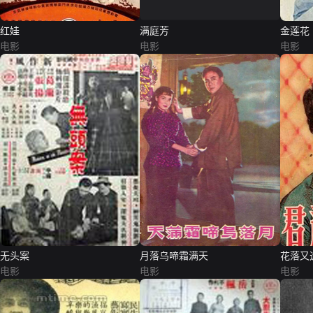
红娃
满庭芳
金莲花
电影
电影
电影
无头案
月落乌啼霜满天
花落又
电影
电影
电影