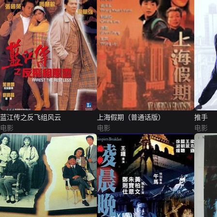
蓝江传之反飞组风云
上海假期（普通话版）
推手
电影
电影
电影