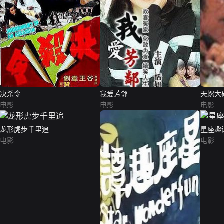
决杀令
我爱芳邻
天螺大
电影
电影
电影
龙形虎步千里追
星座趣
电影
电影