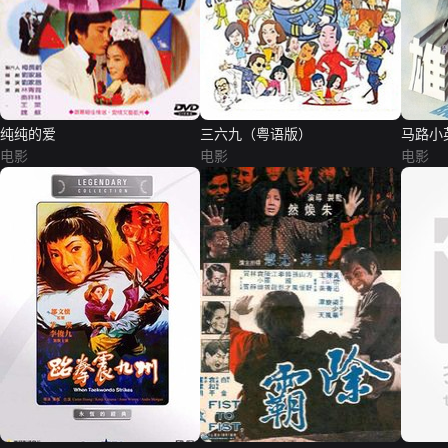
纯纯的爱
三六九（粤语版）
马路小
电影
电影
电影