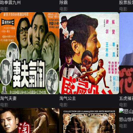
跆拳震九州
除霸
股票股
电影
电影
电影
淘气夫妻
淘气公主
五虎摧
电影
电影
电影
怒山惊
电影