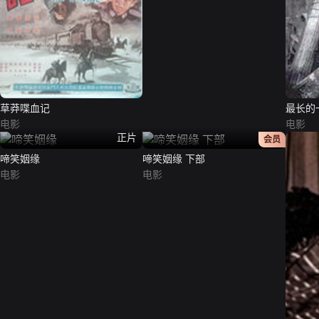
草莽喋血记
最长的
电影
电影
正片
正片
会员
啼笑姻缘
啼笑姻缘 下部
电影
电影