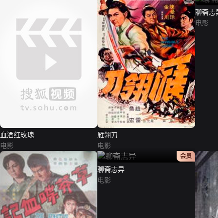
聊斋志
电影
血酒红玫瑰
雁翎刀
电影
电影
正片
会员
聊斋志异
电影