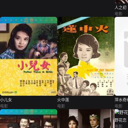
人之初
电影
小儿女
火中莲
萍水奇
电影
电影
电影
野花恋
电影