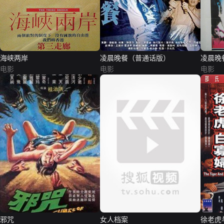
海峡两岸
凌晨晚餐（普通话版）
凌晨晚
电影
电影
电影
邪咒
女人档案
徐老虎