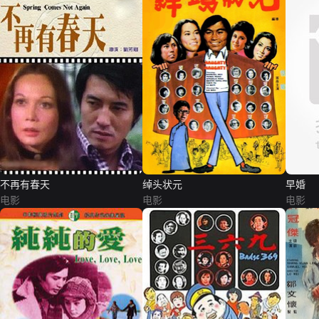
不再有春天
绰头状元
早婚
电影
电影
电影