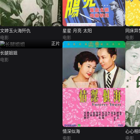
文婷玉火海歼仇
星星·月亮·太阳
同床异
电影
电影
电影
正片
长腿姐姐
电影
情深似海
心心相
电影
电影