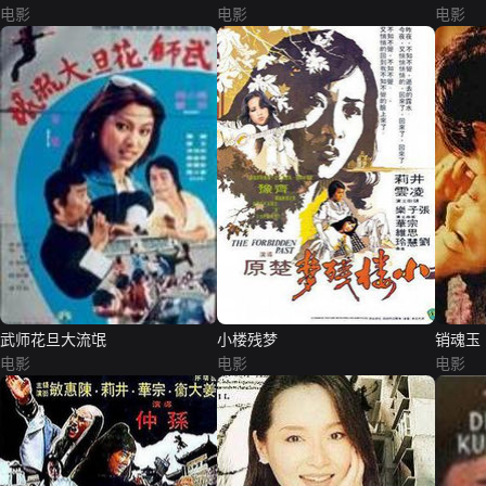
电影
电影
电影
武师花旦大流氓
小楼残梦
销魂玉
电影
电影
电影