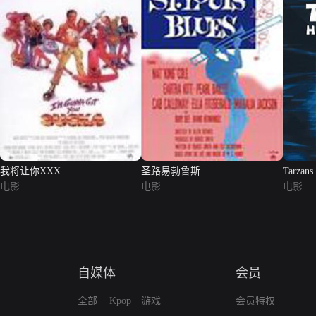
我将让你XXX
圣路易勃鲁斯
Tarzans
电影
电影
电影
自媒体
会员
全部
Kpop
游戏
会员特权