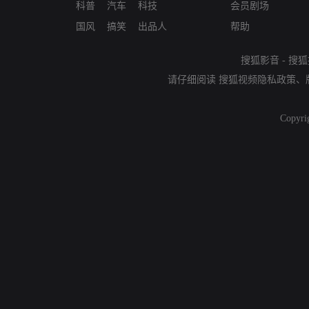
科普
汽车
科技
会员剧场
国风
搞笑
出品人
帮助
搜狐影音
-
搜狐
请仔细阅读
搜狐视频隐私政策
、
Copyri