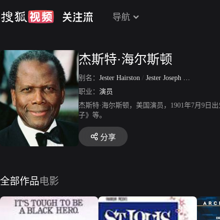
导航
杰斯特·海尔斯顿
别名：
Jester Hairston
/
Jester Joseph Hairston
/
Ro
职业：
演员
杰斯特·海尔斯顿，美国演员，1901年7月9
子》等。
分享
全部作品
电影