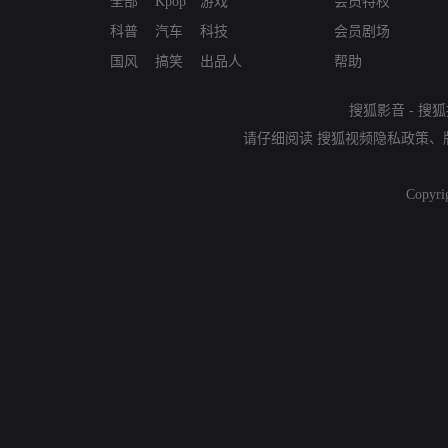
全部
Kpop
游戏
会员特权
科普
汽车
科技
会员剧场
国风
搞笑
出品人
帮助
搜狐影音
-
搜狐
请仔细阅读
搜狐视频隐私政策
、
Copyri