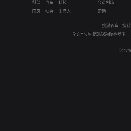
科普
汽车
科技
会员剧场
国风
搞笑
出品人
帮助
搜狐影音
-
搜狐
请仔细阅读
搜狐视频隐私政策
、
Copyri