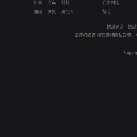
科普
汽车
科技
会员剧场
国风
搞笑
出品人
帮助
搜狐影音
-
搜狐
请仔细阅读
搜狐视频隐私政策
、
Copyri