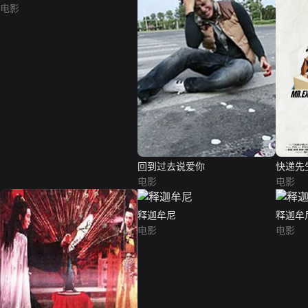
电影
回到过去说爱你
快递先
电影
电影
释迦牟尼
释迦牟
电影
电影