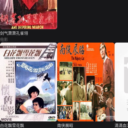
剑气萧萧孔雀翎
电影
白花飘雪花飘
南侠展昭
滴滴血