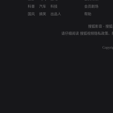
科普
汽车
科技
会员剧场
国风
搞笑
出品人
帮助
搜狐影音
-
搜狐
请仔细阅读
搜狐视频隐私政策
、
Copyri