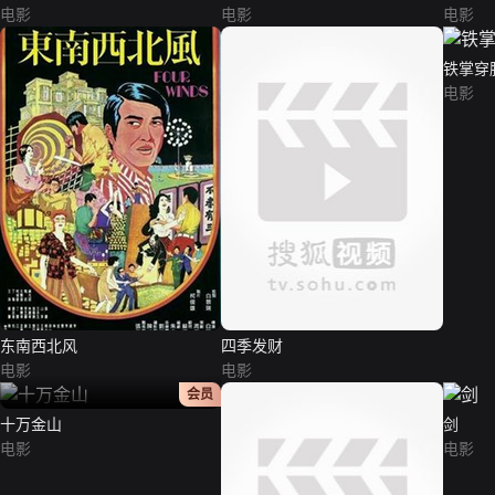
电影
电影
电影
铁掌穿
电影
东南西北风
四季发财
电影
电影
正片
会员
十万金山
剑
电影
电影