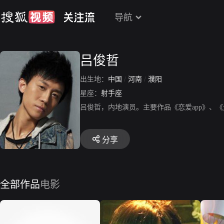
导航
吕俊哲
出生地：
中国
/
河南
/
濮阳
星座：
射手座
吕俊哲，内地演员。主要作品《恋爱app》、《
分享
全部作品
电影