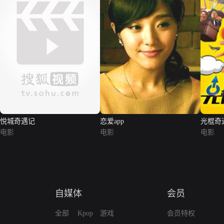
悦城奇遇记
恋爱app
光棍奇
电影
电影
电影
自媒体
会员
全部
Kpop
游戏
会员特权