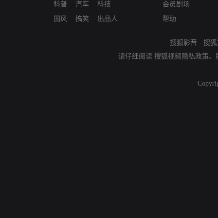
科普
汽车
科技
会员剧场
国风
搞笑
出品人
帮助
搜狐影音
-
搜狐
请仔细阅读
搜狐视频隐私政策
、
Copyri