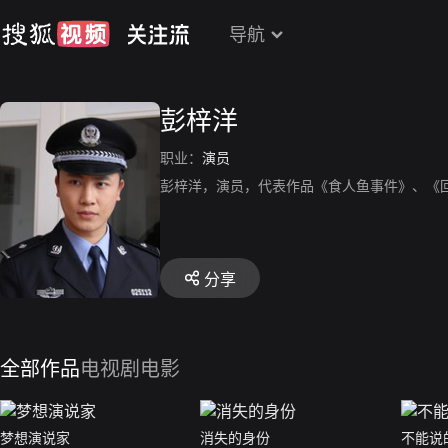
导航
彭梓洋
职业：
演员
彭梓洋，演员，代表作品《食人鱼事件》、《
分享
全部作品
电视剧
电影
梦想演说家
消失的身份
不能说