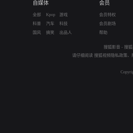
自媒体
会员
全部
Kpop
游戏
会员特权
科普
汽车
科技
会员剧场
国风
搞笑
出品人
帮助
搜狐影音
-
搜狐
请仔细阅读
搜狐视频隐私政策
、
Copyri