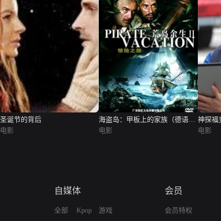
圣诞节的背后
海盗岛：甲板上的家族（德语
神探福
电影
版）
电影
电影
自媒体
会员
全部
Kpop
游戏
会员特权