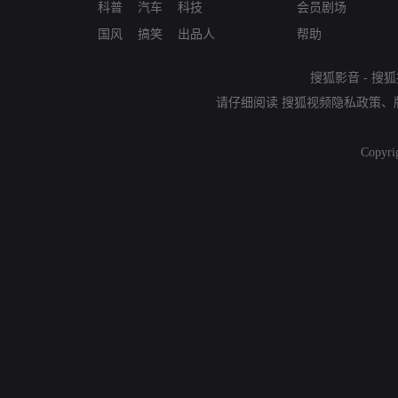
科普
汽车
科技
会员剧场
国风
搞笑
出品人
帮助
搜狐影音
-
搜狐
请仔细阅读
搜狐视频隐私政策
、
Copyri