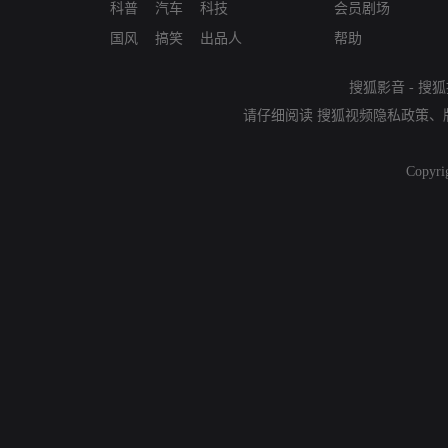
科普
汽车
科技
会员剧场
国风
搞笑
出品人
帮助
搜狐影音
-
搜狐
请仔细阅读
搜狐视频隐私政策
、
Copyri